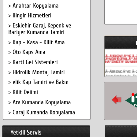
Ã–ÄžRENCÄ°YE Ã–
Ä°NDÄ°RÄ°MLÄ° Ã
HÄ°ZMETÄ° SUNMA
Ã–ÄžRENCÄ°YE Ã–
Ä°NDÄ°RÄ°MLÄ° Ã‡
HÄ°ZMETÄ° SUNMA