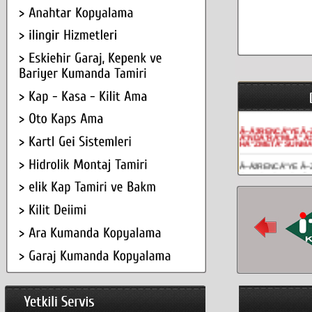
Ã–ÄžRENCÄ°YE Ã–
Ä°NDÄ°RÄ°MLÄ° Ã
HÄ°ZMETÄ° SUNMA
Ã–ÄžRENCÄ°YE Ã–
Ä°NDÄ°RÄ°MLÄ° Ã‡
HÄ°ZMETÄ° SUNMA