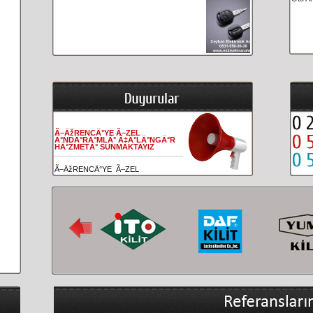
Ã–ÄžRENCÄ°YE Ã–ZEL
Ä°NDÄ°RÄ°MLÄ° Ã‡Ä°LÄ°NGÄ°R
HÄ°ZMETÄ° SUNMAKTAYIZ
Ã–ÄžRENCÄ°YE Ã–ZEL
Ä°NDÄ°RÄ°MLÄ° Ã‡Ä°LÄ°NGÄ°R
HÄ°ZMETÄ° SUNMAKTAYIZ